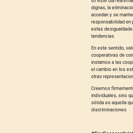
En este día reafirm
dignas, la eliminaci
accedan y se mante
responsabilidad en 
estas desigualdade
tendencias.
En este sentido, val
cooperativas de cons
instamos a las coope
el cambio en los es
otras representaci
Creemos firmemente 
individuales, sino 
sólida es aquella qu
discriminaciones.