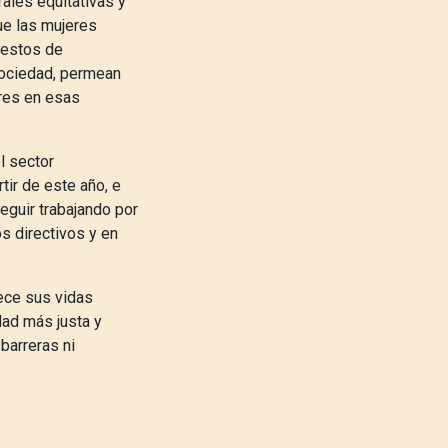
ales equitativas y
ue las mujeres
uestos de
sociedad, permean
res en esas
l sector
tir de este año, e
eguir trabajando por
s directivos y en
ece sus vidas
dad más justa y
barreras ni