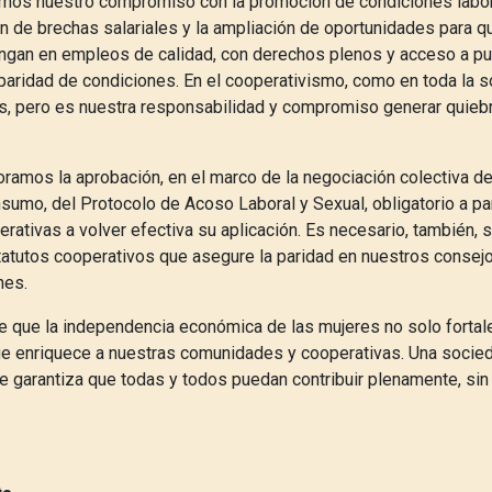
amos nuestro compromiso con la promoción de condiciones labor
ón de brechas salariales y la ampliación de oportunidades para q
ngan en empleos de calidad, con derechos plenos y acceso a p
paridad de condiciones. En el cooperativismo, como en toda la 
s, pero es nuestra responsabilidad y compromiso generar quieb
oramos la aprobación, en el marco de la negociación colectiva de
umo, del Protocolo de Acoso Laboral y Sexual, obligatorio a par
rativas a volver efectiva su aplicación. Es necesario, también, s
tatutos cooperativos que asegure la paridad en nuestros consejo
ones.
que la independencia económica de las mujeres no solo fortal
que enriquece a nuestras comunidades y cooperativas. Una socie
e garantiza que todas y todos puedan contribuir plenamente, sin 