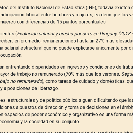
tos del Instituto Nacional de Estadística (INE), todavía existen 
 participación laboral entre hombres y mujeres, es decir que los
ujeres con diferencias de 15 puntos porcentuales.
ecientes
(
Evolución salarial y brecha por sexo en Uruguay (2018
ciben, en promedio, remuneraciones hasta un 27% más elevadas
ha salarial estructural que no puede explicarse únicamente por d
 ocupación.
an enfrentando disparidades en ingresos y condiciones de trabaj
ayor de trabajo no remunerado (70% más que los varones,
Segun
abajo no remunerado
), como tareas de cuidado y domésticas, que
y a posiciones de liderazgo.
les, estructurales y de política pública siguen dificultando que 
iciones a puestos de dirección y toma de decisiones en el ámbit
en espacios de poder económico y organizativo es una forma m
 economía y la sociedad en su conjunto.