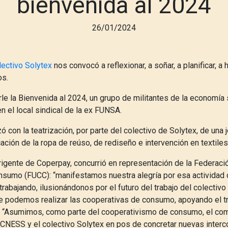
bienvenida al 2024
26/01/2024
lectivo Solytex
nos convocó a reflexionar, a soñar, a planificar, a 
os.
le la Bienvenida al 2024, un grupo de militantes de la economía 
 el local sindical de la ex FUNSA.
 con la teatrización, por parte del colectivo de Solytex, de una 
icación de la ropa de reúso, de rediseño e intervención en textiles
irigente de Coperpay, concurrió en representación de la Federac
sumo (FUCC): “manifestamos nuestra alegría por esa actividad d
trabajando, ilusionándonos por el futuro del trabajo del colectivo 
e podemos realizar las cooperativas de consumo, apoyando el tr
”. “Asumimos, como parte del cooperativismo de consumo, el co
la CNESS y el colectivo Solytex en pos de concretar nuevas inter