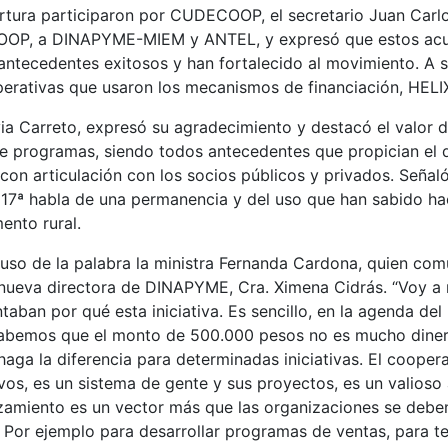
ertura participaron por CUDECOOP, el secretario Juan Carl
COOP, a DINAPYME-MIEM y ANTEL, y expresó que estos ac
antecedentes exitosos y han fortalecido al movimiento. A s
erativas que usaron los mecanismos de financiación, HE
a Carreto, expresó su agradecimiento y destacó el valor d
tre programas, siendo todos antecedentes que propician el
, con articulación con los socios públicos y privados. Señal
n 17ª habla de una permanencia y del uso que han sabido ha
ento rural.
o uso de la palabra la ministra Fernanda Cardona, quien com
 nueva directora de DINAPYME, Cra. Ximena Cidrás. “Voy a
aban por qué esta iniciativa. Es sencillo, en la agenda del 
abemos que el monto de 500.000 pesos no es mucho diner
haga la diferencia para determinadas iniciativas. El cooper
vos, es un sistema de gente y sus proyectos, es un valioso 
anzamiento es un vector más que las organizaciones se debe
. Por ejemplo para desarrollar programas de ventas, para t