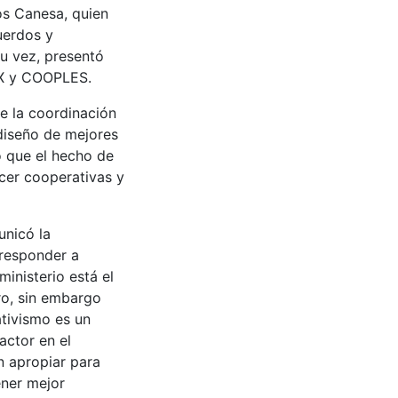
os Canesa, quien
uerdos y
u vez, presentó
LIX y COOPLES.
e la coordinación
 diseño de mejores
ó que el hecho de
cer cooperativas y
unicó la
 responder a
ministerio está el
o, sin embargo
ativismo es un
actor en el
n apropiar para
ener mejor