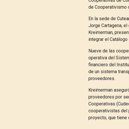
Cooperativas de Con
de Cooperativismo 
En la sede de Cutean
Jorge Cartagena, el
Kreimerman, present
integrar el Catálogo
Nueve de las cooper
operativa del Siste
financiero del Insti
de un sistema transp
proveedores.
Kreimerman aseguró 
proveedores por ser
Cooperativas (Cudec
cooperativistas del 
proyecto, que tiene 