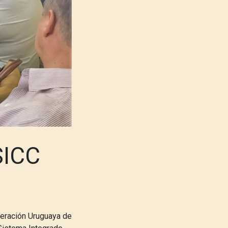
SICC
deración Uruguaya de