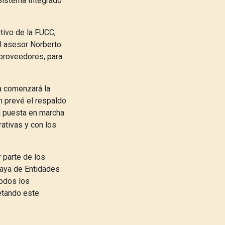
Sistema Integrado
utivo de la FUCC,
el asesor Norberto
 proveedores, para
a comenzará la
n prevé el respaldo
la puesta en marcha
ativas y con los
 parte de los
uaya de Entidades
todos los
retando este