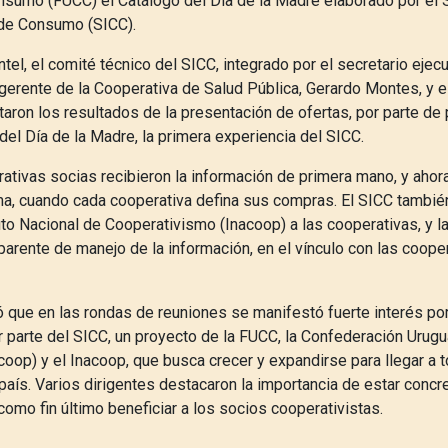
sumo (FUCC) el Catálogo del Día de la Madre elaborado por el 
de Consumo (SICC).
tel, el comité técnico del SICC, integrado por el secretario ejec
 gerente de la Cooperativa de Salud Pública, Gerardo Montes, y 
aron los resultados de la presentación de ofertas, por parte de
 del Día de la Madre, la primera experiencia del SICC.
ativas socias recibieron la información de primera mano, y ahor
ma, cuando cada cooperativa defina sus compras. El SICC tambié
tuto Nacional de Cooperativismo (Inacoop) a las cooperativas, y 
arente de manejo de la información, en el vínculo con las cooper
que en las rondas de reuniones se manifestó fuerte interés por
 parte del SICC, un proyecto de la FUCC, la Confederación Urug
oop) y el Inacoop, que busca crecer y expandirse para llegar a 
país. Varios dirigentes destacaron la importancia de estar conc
como fin último beneficiar a los socios cooperativistas.