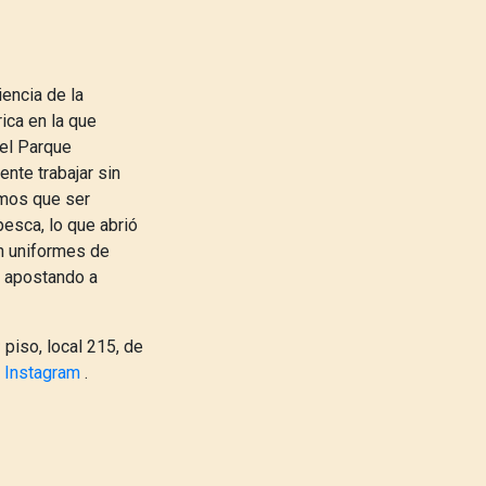
encia de la
ica en la que
 el Parque
nte trabajar sin
amos que ser
pesca, lo que abrió
n uniformes de
, apostando a
 piso, local 215, de
e
Instagram
.