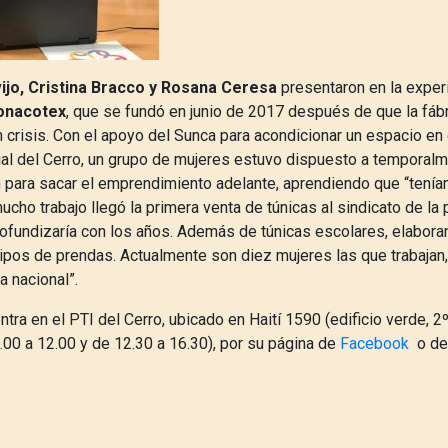
ijo, Cristina Bracco y Rosana Ceresa
presentaron en la experi
onacotex
, que se fundó en junio de 2017 después de que la fábr
n crisis. Con el apoyo del Sunca para acondicionar un espacio en
ial del Cerro, un grupo de mujeres estuvo dispuesto a temporalme
n para sacar el emprendimiento adelante, aprendiendo que “tení
mucho trabajo llegó la primera venta de túnicas al sindicato de la 
ofundizaría con los años. Además de túnicas escolares, elabora
 tipos de prendas. Actualmente son diez mujeres las que trabajan
ia nacional”.
ra en el PTI del Cerro, ubicado en Haití 1590 (edificio verde, 2º
.00 a 12.00 y de 12.30 a 16.30), por su página de
Facebook
o d