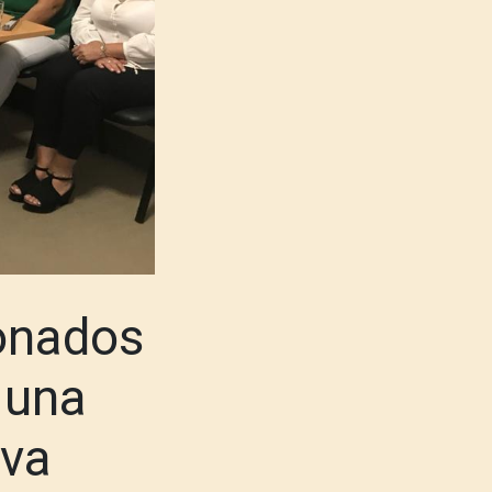
onados
 una
iva