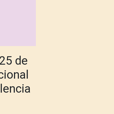
 25 de
cional
olencia