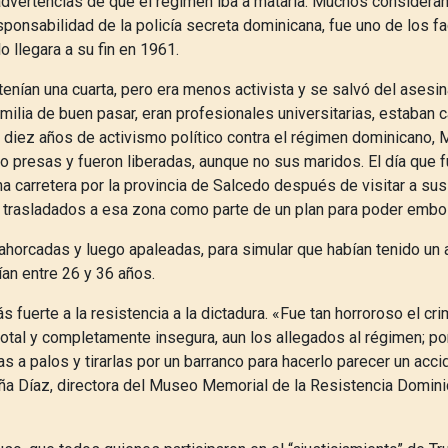
advertencias de que el régimen iba a matarla. Muchos consideran
sponsabilidad de la policía secreta dominicana, fue uno de los f
lo llegara a su fin en 1961.
enían una cuarta, pero era menos activista y se salvó del asesin
milia de buen pasar, eran profesionales universitarias, estaban 
s diez años de activismo político contra el régimen dominicano, 
o presas y fueron liberadas, aunque no sus maridos. El día que 
a carretera por la provincia de Salcedo después de visitar a su
 trasladados a esa zona como parte de un plan para poder embo
ahorcadas y luego apaleadas, para simular que habían tenido un 
ían entre 26 y 36 años.
s fuerte a la resistencia a la dictadura. «Fue tan horroroso el cr
otal y completamente insegura, aun los allegados al régimen; po
as a palos y tirarlas por un barranco para hacerlo parecer un acc
ña Díaz, directora del Museo Memorial de la Resistencia Domin