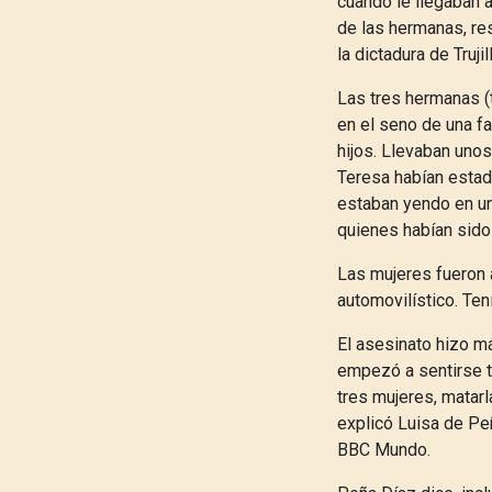
cuando le llegaban 
de las hermanas, re
la dictadura de Trujil
Las tres hermanas (t
en el seno de una fa
hijos. Llevaban uno
Teresa habían estad
estaban yendo en un
quienes habían sido
Las mujeres fueron 
automovilístico. Ten
El asesinato hizo má
empezó a sentirse t
tres mujeres, matarl
explicó
Luisa de Pe
BBC Mundo
.