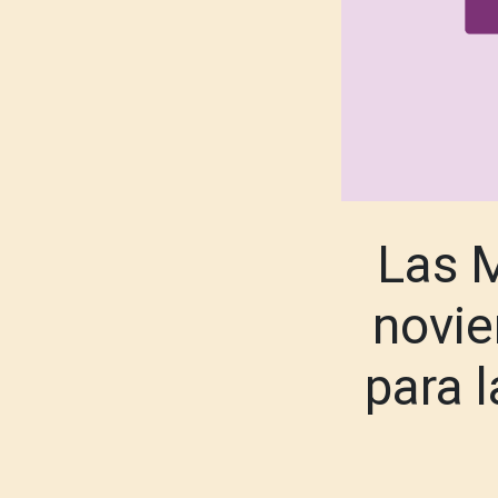
Las M
novie
para l