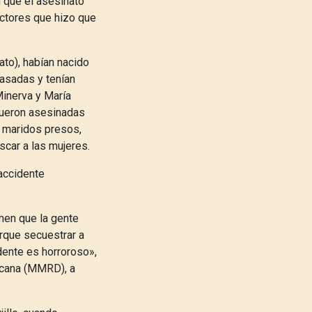
 que el asesinato
actores que hizo que
ato), habían nacido
casadas y tenían
Minerva y María
fueron asesinadas
s maridos presos,
scar a las mujeres.
accidente
imen que la gente
rque secuestrar a
idente es horroroso»,
icana (MMRD), a