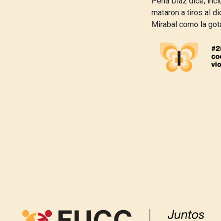
Peña Díaz dice, incl
mataron a tiros al d
Mirabal como la got