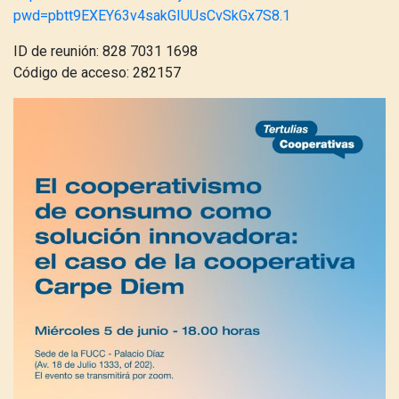
pwd=pbtt9EXEY63v4sakGIUUsCvSkGx7S8.1
ID de reunión: 828 7031 1698
Código de acceso: 282157